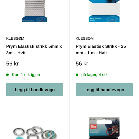
KLESSØM
KLESSØM
Prym Elastisk strikk 5mm x
Prym Elastisk Strikk - 25
3m – Hvit
mm - 1 m - Hvit
Salgs
Salgs
56 kr
56 kr
pris
pris
Kun 1 stk igjen
på lager, 4 stk
Legg til handlevogn
Legg til handlevogn