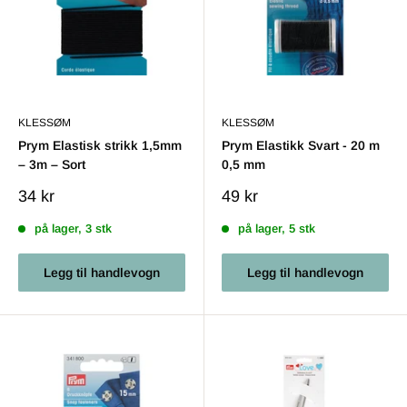
KLESSØM
KLESSØM
Prym Elastisk strikk 1,5mm
Prym Elastikk Svart - 20 m
– 3m – Sort
0,5 mm
Salgs
Salgs
34 kr
49 kr
pris
pris
på lager, 3 stk
på lager, 5 stk
Legg til handlevogn
Legg til handlevogn