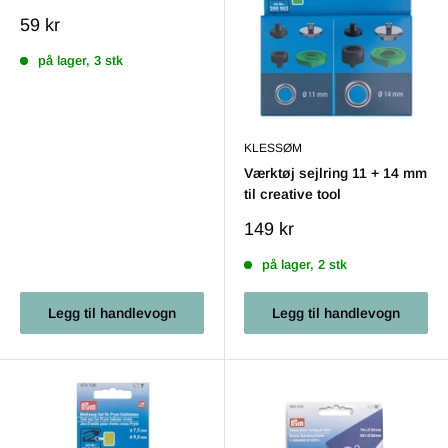
Salgs
59 kr
pris
på lager, 3 stk
KLESSØM
Værktøj sejlring 11 + 14 mm
til creative tool
Salgs
149 kr
pris
på lager, 2 stk
Legg til handlevogn
Legg til handlevogn