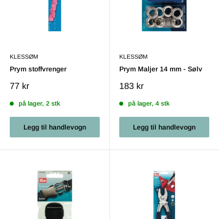
KLESSØM
KLESSØM
Prym stoffvrenger
Prym Maljer 14 mm - Sølv
Salgs
Salgs
77 kr
183 kr
pris
pris
på lager, 2 stk
på lager, 4 stk
Legg til handlevogn
Legg til handlevogn