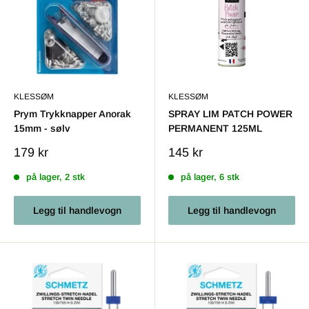
KLESSØM
KLESSØM
Prym Trykknapper Anorak
SPRAY LIM PATCH POWER
15mm - sølv
PERMANENT 125ML
Salgs
Salgs
179 kr
145 kr
pris
pris
på lager, 2 stk
på lager, 6 stk
Legg til handlevogn
Legg til handlevogn