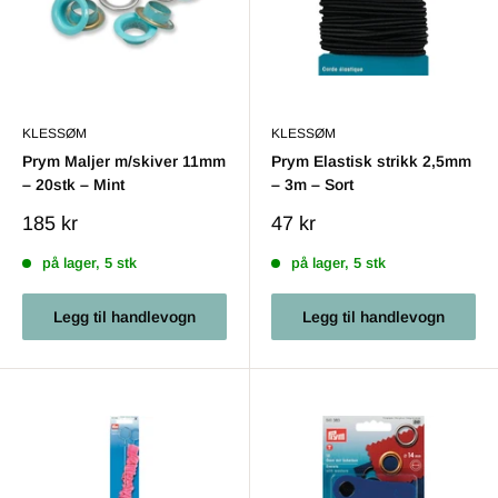
KLESSØM
KLESSØM
Prym Maljer m/skiver 11mm
Prym Elastisk strikk 2,5mm
– 20stk – Mint
– 3m – Sort
Salgs
Salgs
185 kr
47 kr
pris
pris
på lager, 5 stk
på lager, 5 stk
Legg til handlevogn
Legg til handlevogn