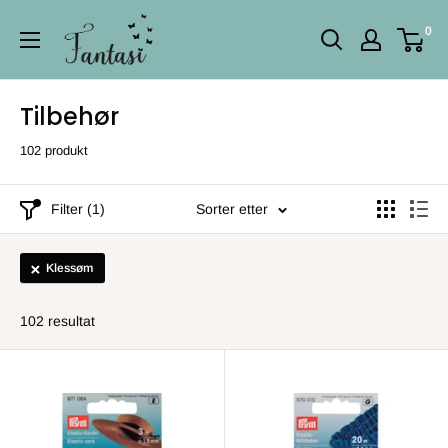
Fortsett
0
til
innhold
Tilbehør
102 produkt
Filter (1)
Sorter etter
Klessøm
102 resultat