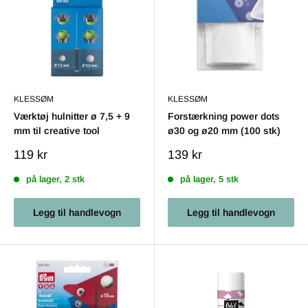
KLESSØM
KLESSØM
Værktøj hulnitter ø 7,5 + 9
Forstærkning power dots
mm til creative tool
ø30 og ø20 mm (100 stk)
Salgs
Salgs
119 kr
139 kr
pris
pris
på lager, 2 stk
på lager, 5 stk
Legg til handlevogn
Legg til handlevogn