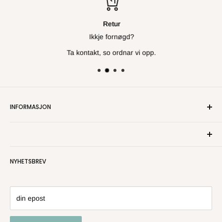
Retur
Ikkje fornøgd?
Ta kontakt, so ordnar vi opp.
INFORMASJON
Om oss
Kontakt oss
Personvern
NYHETSBREV
Salgsbetingelser
Angre- og returrett
din epost