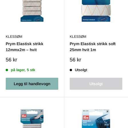
KLESSØM
KLESSØM
Prym Elastisk strikk
Prym Elastisk strikk soft
12mmx2m – hvit
25mm hvit 1m
Salgs
Salgs
56 kr
56 kr
pris
pris
på lager, 5 stk
Utsolgt
Legg til handlevogn
Utsolgt