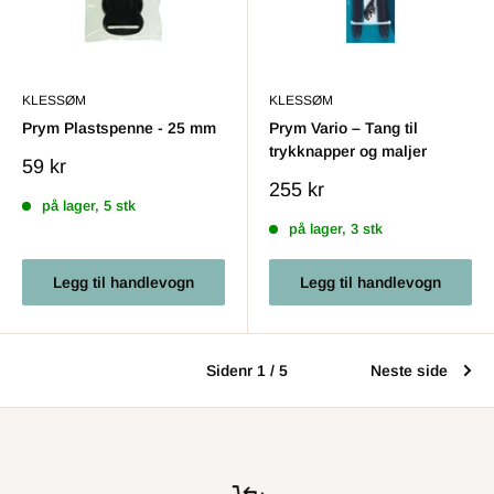
KLESSØM
KLESSØM
Prym Plastspenne - 25 mm
Prym Vario – Tang til
trykknapper og maljer
Salgs
59 kr
pris
Salgs
255 kr
på lager, 5 stk
pris
på lager, 3 stk
Legg til handlevogn
Legg til handlevogn
Sidenr 1 / 5
Neste side