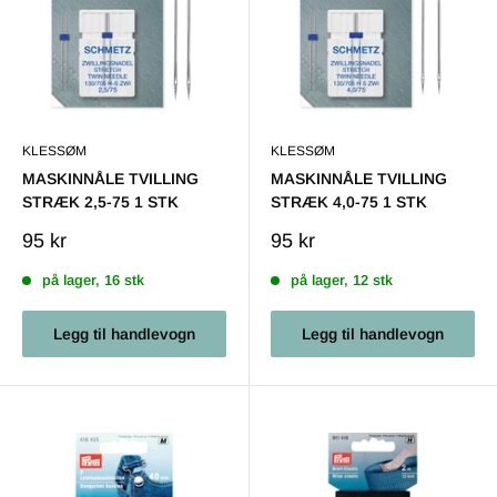
KLESSØM
KLESSØM
MASKINNÅLE TVILLING
MASKINNÅLE TVILLING
STRÆK 2,5-75 1 STK
STRÆK 4,0-75 1 STK
Salgs
Salgs
95 kr
95 kr
pris
pris
på lager, 16 stk
på lager, 12 stk
Legg til handlevogn
Legg til handlevogn