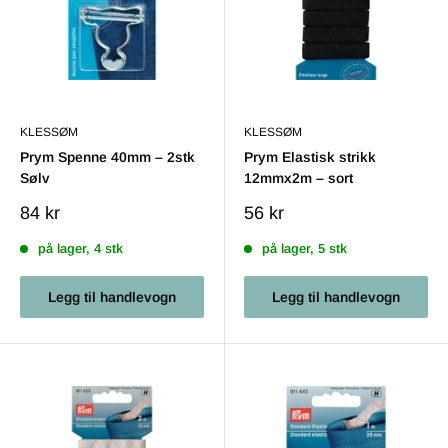
KLESSØM
KLESSØM
Prym Spenne 40mm – 2stk
Prym Elastisk strikk
Sølv
12mmx2m – sort
Salgs
Salgs
84 kr
56 kr
pris
pris
på lager, 4 stk
på lager, 5 stk
Legg til handlevogn
Legg til handlevogn