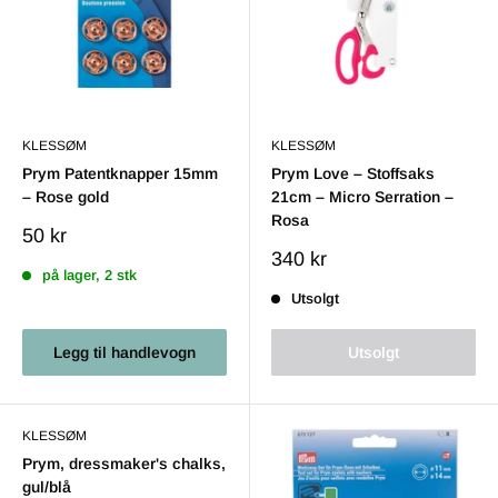
KLESSØM
KLESSØM
Prym Patentknapper 15mm
Prym Love – Stoffsaks
– Rose gold
21cm – Micro Serration –
Rosa
Salgs
50 kr
pris
Salgs
340 kr
på lager, 2 stk
pris
Utsolgt
Legg til handlevogn
Utsolgt
KLESSØM
Prym, dressmaker's chalks,
gul/blå