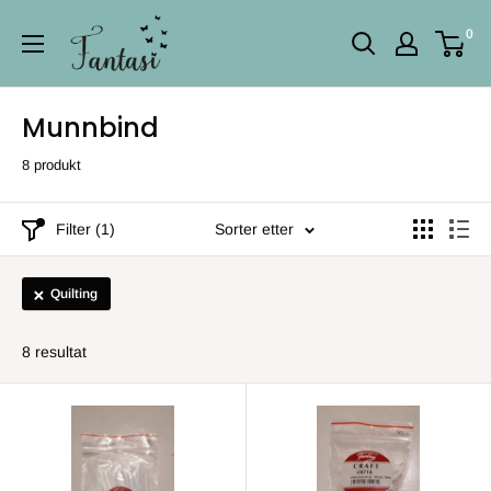
Fortsett
0
til
innhold
Munnbind
8 produkt
Filter (1)
Sorter etter
Quilting
8 resultat