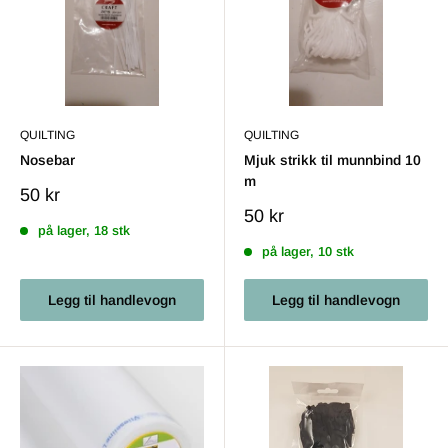
QUILTING
QUILTING
Nosebar
Mjuk strikk til munnbind 10
m
Salgs
50 kr
pris
Salgs
50 kr
på lager, 18 stk
pris
på lager, 10 stk
Legg til handlevogn
Legg til handlevogn