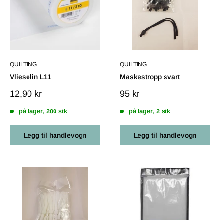
QUILTING
QUILTING
Vlieselin L11
Maskestropp svart
Salgs
Salgs
12,90 kr
95 kr
pris
pris
på lager, 200 stk
på lager, 2 stk
Legg til handlevogn
Legg til handlevogn