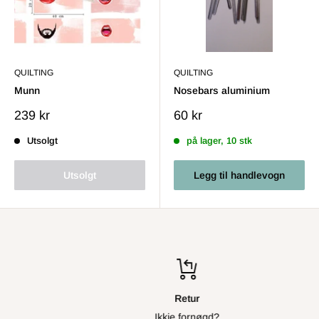
QUILTING
QUILTING
Munn
Nosebars aluminium
Salgs
Salgs
239 kr
60 kr
pris
pris
Utsolgt
på lager, 10 stk
Utsolgt
Legg til handlevogn
Retur
Ikkje fornøgd?