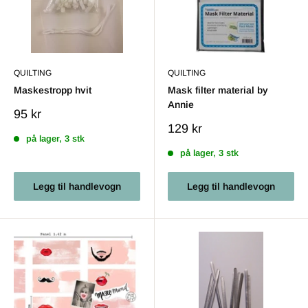
QUILTING
QUILTING
Maskestropp hvit
Mask filter material by
Annie
Salgs
95 kr
pris
Salgs
129 kr
på lager, 3 stk
pris
på lager, 3 stk
Legg til handlevogn
Legg til handlevogn