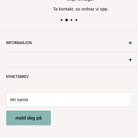
Ta kontakt, so ordnar vi opp.
INFORMASJON
Om oss
Kontakt oss
Personvern
NYHETSBREV
Salgsbetingelser
Angre- og returrett
din epost
meld deg på