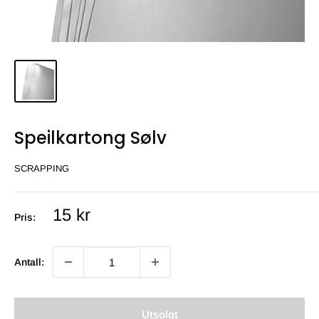
Speilkartong Sølv
SCRAPPING
Salgs
15 kr
Pris:
pris
Antall:
Utsolgt