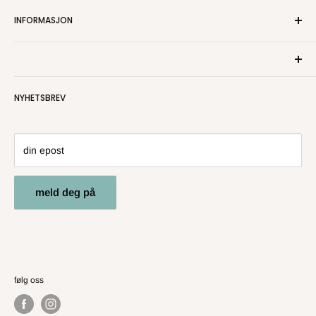
INFORMASJON
Om oss
Kontakt oss
Personvern
NYHETSBREV
Salgsbetingelser
Angre- og returrett
din epost
meld deg på
følg oss