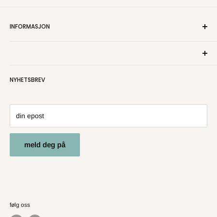
INFORMASJON
Om oss
Kontakt oss
Personvern
NYHETSBREV
Salgsbetingelser
Angre- og returrett
din epost
meld deg på
følg oss