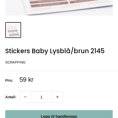
Stickers Baby Lysblå/brun 2145
SCRAPPING
Salgs
59 kr
Pris:
pris
Antall:
Legg til handlevogn