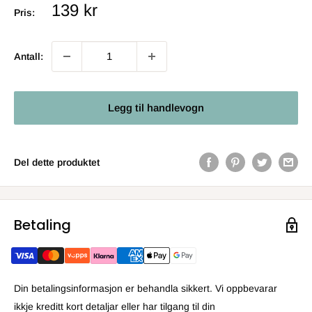
Salgs
139 kr
Pris:
pris
Antall:
Legg til handlevogn
Del dette produktet
Betaling
Din betalingsinformasjon er behandla sikkert. Vi oppbevarar
ikkje kreditt kort detaljar eller har tilgang til din