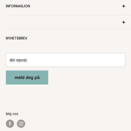
INFORMASJON
Om oss
Kontakt oss
Personvern
NYHETSBREV
Salgsbetingelser
Angre- og returrett
din epost
meld deg på
følg oss