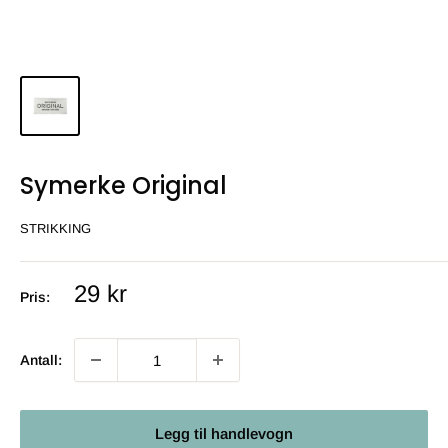
Symerke Original
STRIKKING
Salgs
29 kr
Pris:
pris
Antall:
Legg til handlevogn