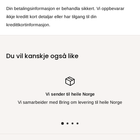
Din betalingsinformasjon er behandla sikkert. Vi oppbevarar
ikkje kreditt kort detaljar eller har tilgang til din
kredittkortinformasjon.
Du vil kanskje også like
l heile Norge
Re
om levering til heile Norge
Ikkje 
Ta kontakt, so