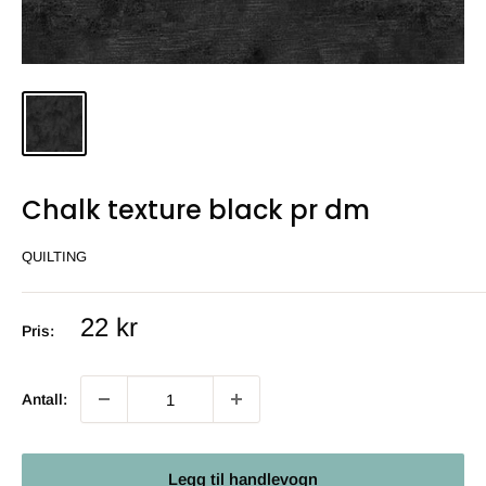
Chalk texture black pr dm
QUILTING
Salgs
22 kr
Pris:
pris
Antall:
Legg til handlevogn