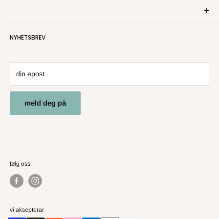
Om oss
Kontakt oss
Personvern
NYHETSBREV
Salgsbetingelser
Angre- og returrett
din epost
meld deg på
følg oss
vi aksepterar