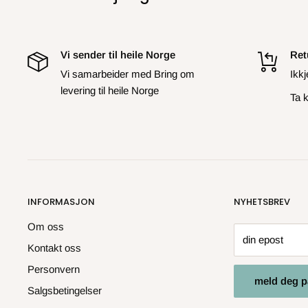
Vi sender til heile Norge
Ret
Vi samarbeider med Bring om
Ikk
levering til heile Norge
Ta k
INFORMASJON
NYHETSBREV
Om oss
din epost
Kontakt oss
Personvern
meld deg p
Salgsbetingelser