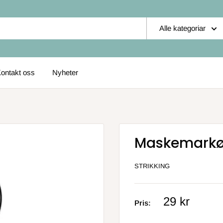
Alle kategoriar
ontakt oss
Nyheter
Maskemarkør 
STRIKKING
Salgs
29 kr
Pris:
pris