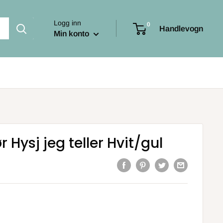
Logg inn
0
Handlevogn
Min konto
Hysj jeg teller Hvit/gul