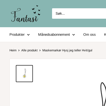
Fortsett
til
innhold
Produkter
Månedsabonnement
Om oss
K
Heim
Alle produkt
Maskemarkør Hysj jeg teller Hvit/gul