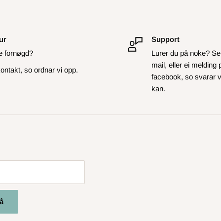
ur
Support
je fornøgd?
Lurer du på noke? Se
mail, eller ei melding 
ontakt, so ordnar vi opp.
facebook, so svarar vi
kan.
å