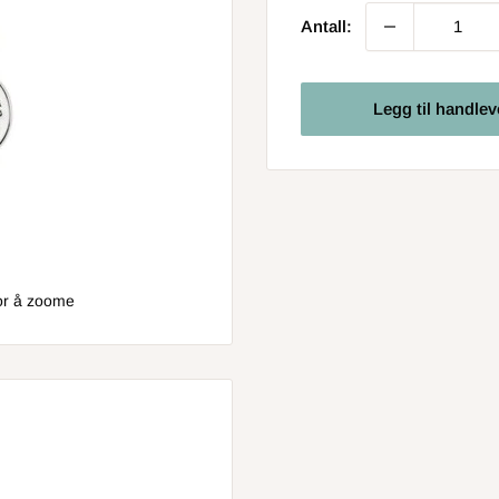
Antall:
Legg til handle
for å zoome