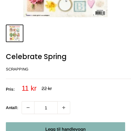
Celebrate Spring
SCRAPPING
Salgs
11 kr
Ordinær
22 kr
Pris:
pris
pris
Antall:
Legg til handlevogn