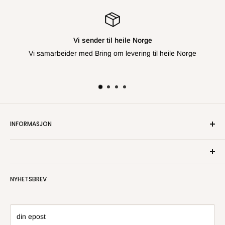
Vi sender til heile Norge
Vi samarbeider med Bring om levering til heile Norge
INFORMASJON
Om oss
Kontakt oss
Personvern
NYHETSBREV
Salgsbetingelser
Angre- og returrett
din epost