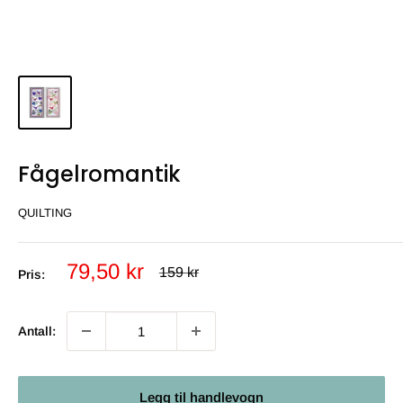
Fågelromantik
QUILTING
Salgs
79,50 kr
Ordinær
159 kr
Pris:
pris
pris
Antall:
Legg til handlevogn