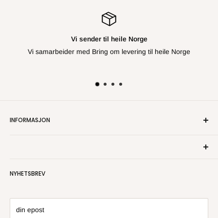
Vi sender til heile Norge
Vi samarbeider med Bring om levering til heile Norge
INFORMASJON
Om oss
Kontakt oss
Personvern
NYHETSBREV
Salgsbetingelser
Angre- og returrett
din epost