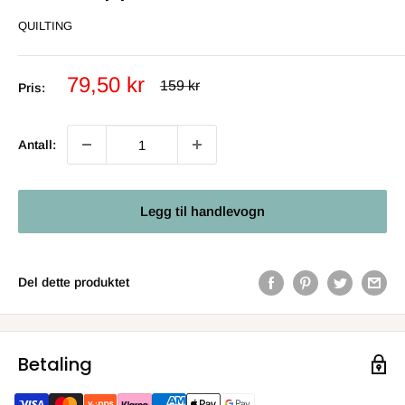
QUILTING
Salgs
79,50 kr
Ordinær
159 kr
Pris:
pris
pris
Antall:
Legg til handlevogn
Del dette produktet
Betaling