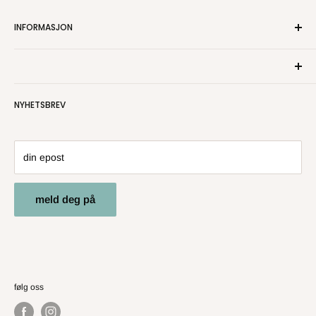
INFORMASJON
Om oss
Kontakt oss
Personvern
NYHETSBREV
Salgsbetingelser
Angre- og returrett
din epost
meld deg på
følg oss