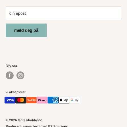
Angre- og returrett
din epost
meld deg på
følg oss
vi aksepterar
© 2026 fantasihobby.no
Produsert i samarbeid med E2 Solutions