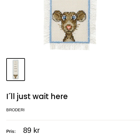
I´ll just wait here
BRODERI
Salgs
89 kr
Pris:
pris