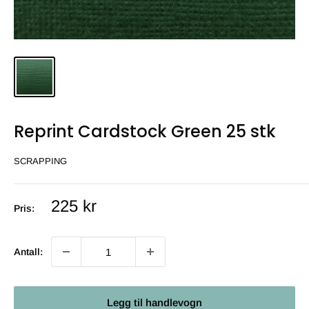
Reprint Cardstock Green 25 stk
SCRAPPING
Salgs
225 kr
Pris:
pris
Antall:
Legg til handlevogn