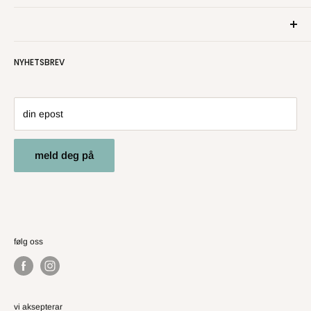
Om oss
Kontakt oss
Personvern
NYHETSBREV
Salgsbetingelser
Angre- og returrett
din epost
meld deg på
følg oss
vi aksepterar