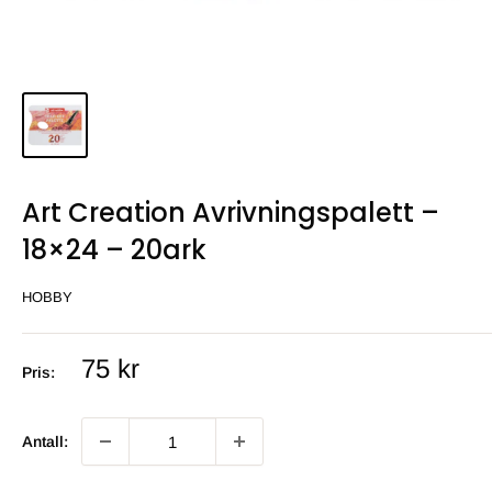
Art Creation Avrivningspalett –
18×24 – 20ark
HOBBY
Salgs
75 kr
Pris:
pris
Antall: