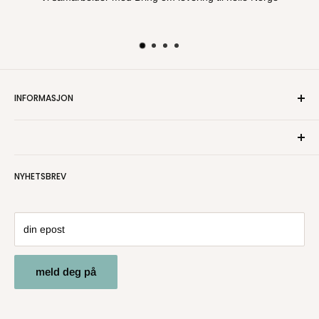
INFORMASJON
Om oss
Kontakt oss
Personvern
NYHETSBREV
Salgsbetingelser
Angre- og returrett
din epost
meld deg på